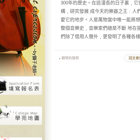
300年的歷史。在這漫長的日子裏﹐
構﹐研究發展 成今天的樂器之王﹕人
愛它的地步。人是萬物當中唯一能將
整個音樂史﹐音樂家們總是不斷 地在
們除了借用人聲外﹐更發明了各種各
鋼琴的發明
回文章