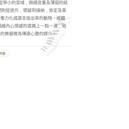
它從窄小的音域﹐微細音量及薄弱的結
們則從排斥﹑懷疑到接納﹑肯定及喜
想像力化成語言說出來的動物。縱觀
描繪內心情感的道路上一點一滴﹐他
樣的樂器做為傳達心聲的媒介。
列表