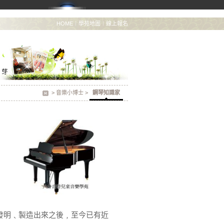
HOME
︱
學苑地圖
︱
線上報名
>
音樂小博士
>
鋼琴知識家
佛發明﹑製造出來之後﹐至今已有近